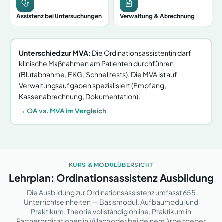
Assistenz bei Untersuchungen
Verwaltung & Abrechnung
Unterschied zur MVA:
Die Ordinationsassistentin darf
klinische Maßnahmen am Patienten durchführen
(Blutabnahme, EKG, Schnelltests). Die MVA ist auf
Verwaltungsaufgaben spezialisiert (Empfang,
Kassenabrechnung, Dokumentation).
→ OA vs. MVA im Vergleich
KURS & MODULÜBERSICHT
Lehrplan: Ordinationsassistenz Ausbildung
Die Ausbildung zur Ordinationsassistenz umfasst 655
Unterrichtseinheiten — Basismodul, Aufbaumodul und
Praktikum. Theorie vollständig online, Praktikum in
Partnerordinationen
in Villach
oder bei deinem Arbeitgeber