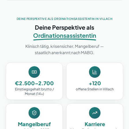
DEINE PERSPEKTIVE ALS ORDINATIONSASSISTENTIN IN
VILLACH
Deine Perspektive als
Ordinationsassistentin
Klinisch tätig, krisensicher, Mangelberuf —
staatlich anerkannt nach MABG.
€2.500–2.700
+120
Einstiegsgehalt brutto /
offene Stellen in Villach
Monat (14×)
Mangelberuf
Karriere