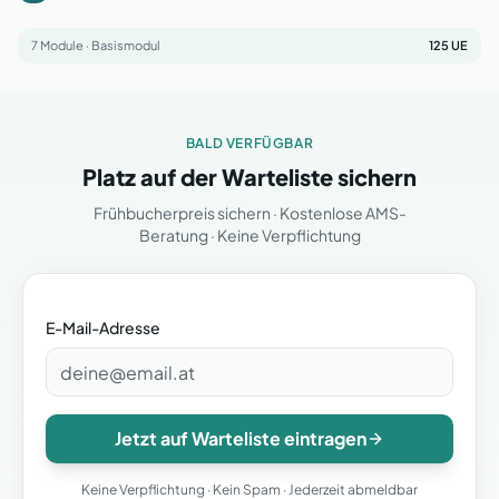
Umgang mit schwierigen Situationen
Teamdynamik und Konfliktlösung
Medizinische Fachbegriffe (Latein/Griechisch)
7
Module
Patientenkommunikation
·
Basismodul
125
UE
Befundschreibung nach Diktat
Elektronische Dokumentationssysteme
Arztbriefe und Überweisungen
BALD VERFÜGBAR
Platz auf der Warteliste sichern
Frühbucherpreis sichern · Kostenlose AMS-
Beratung · Keine Verpflichtung
E-Mail-Adresse
Jetzt auf Warteliste eintragen
Keine Verpflichtung · Kein Spam · Jederzeit abmeldbar