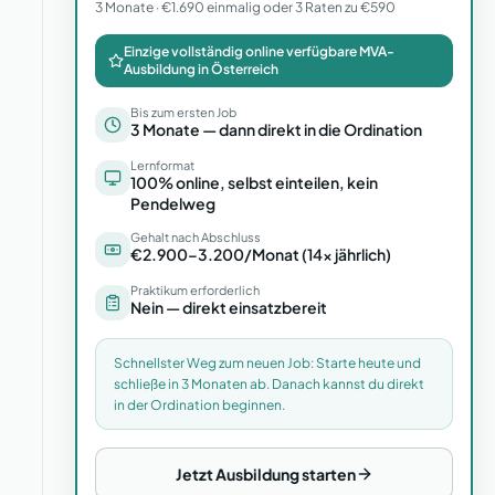
3 Monate · €1.690 einmalig oder 3 Raten zu €590
Einzige vollständig online verfügbare MVA-
Ausbildung in Österreich
Bis zum ersten Job
3 Monate — dann direkt in die Ordination
Lernformat
100% online, selbst einteilen, kein
Pendelweg
Gehalt nach Abschluss
€2.900–3.200/Monat (14× jährlich)
Praktikum erforderlich
Nein — direkt einsatzbereit
Schnellster Weg zum neuen Job: Starte heute und
schließe in 3 Monaten ab. Danach kannst du direkt
in der Ordination beginnen.
Jetzt Ausbildung starten