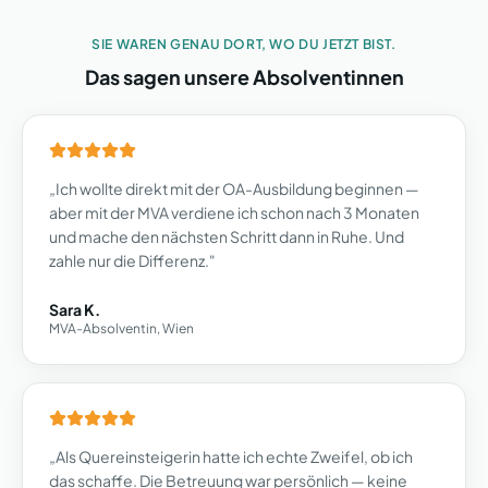
Ordinationsassistentin".
Voraussetzung
OA-Diplom + Führungskompetenz &
SIE WAREN GENAU DORT, WO DU JETZT BIST.
Praxiserfahrung
Das sagen unsere Absolventinnen
Die Ordinationsmanagerin übernimmt die
organisatorische Leitung — von Personalplanung
bis Qualitätsmanagement. Der logische nächste
Schritt nach der OA.
„
Ich wollte direkt mit der OA-Ausbildung beginnen —
aber mit der MVA verdiene ich schon nach 3 Monaten
und mache den nächsten Schritt dann in Ruhe. Und
zahle nur die Differenz.
"
Sara K.
MVA-Absolventin, Wien
„
Als Quereinsteigerin hatte ich echte Zweifel, ob ich
das schaffe. Die Betreuung war persönlich — keine