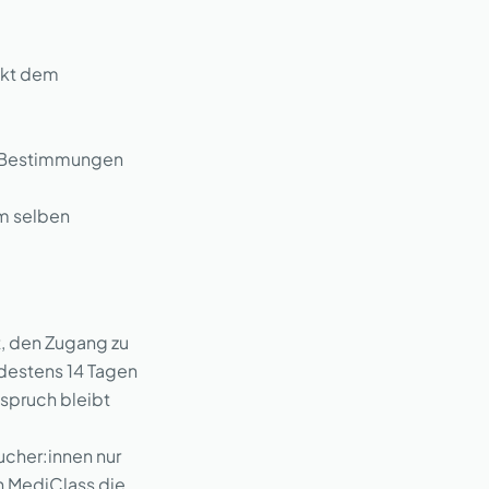
xakt dem
ie Bestimmungen
um selben
t, den Zugang zu
ndestens 14 Tagen
nspruch bleibt
ucher:innen nur
n MediClass die