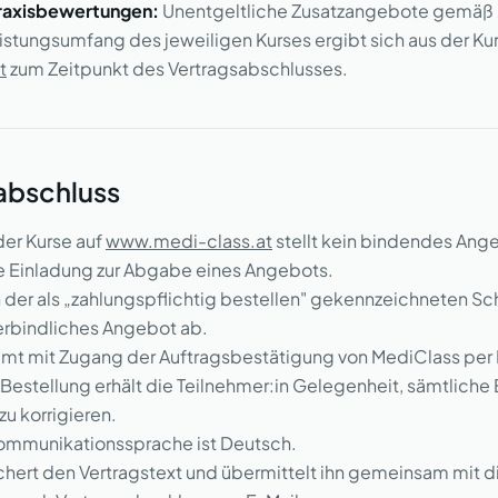
raxisbewertungen:
Unentgeltliche Zusatzangebote gemäß §
eistungsumfang des jeweiligen Kurses ergibt sich aus der K
t
zum Zeitpunkt des Vertragsabschlusses.
abschluss
 der Kurse auf
www.medi-class.at
stellt kein bindendes Ang
e Einladung zur Abgabe eines Angebots.
 der als „zahlungspflichtig bestellen" gekennzeichneten Sch
verbindliches Angebot ab.
mmt mit Zugang der Auftragsbestätigung von MediClass per 
 Bestellung erhält die Teilnehmer:in Gelegenheit, sämtliche
u korrigieren.
Kommunikationssprache ist Deutsch.
chert den Vertragstext und übermittelt ihn gemeinsam mit 