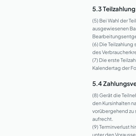
5.3 Teilzahlung
(5) Bei Wahl der T
ausgewiesenen Bar
Bearbeitungsentge
(6) Die Teilzahlun
des Verbraucherkr
(7) Die erste Teilz
Kalendertag der F
5.4 Zahlungsv
(8) Gerät die Teiln
den Kursinhalten n
vorübergehend zu s
aufrecht.
(9) Terminverlust h
unter den Vorausse