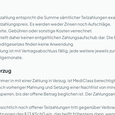
eilzahlung entspricht die Summe sämtlicher Teilzahlungen e
zahlungspreis. Es werden weder Zinsen noch Aufschläge,
lte, Gebühren oder sonstige Kosten verrechnet.
g stellt daher keinen entgeltlichen Zahlungsaufschub dar. D
editgesetzes finden keine Anwendung.
ahlung ist mit Vertragsabschluss fällig, jede weitere jeweils z
olgemonate.
erzug
ehmer:in mit einer Zahlung in Verzug, ist MediClass berechtig
ach vorheriger Mahnung und Setzung einer Nachfrist von mi
perren, bis der offene Betrag beglichen ist. Der Zahlungsa
insichtlich noch offener Teilzahlungen tritt gegenüber Verbra
tzungen des § 13 KSchG ein, das heißt frühestens dann, wen