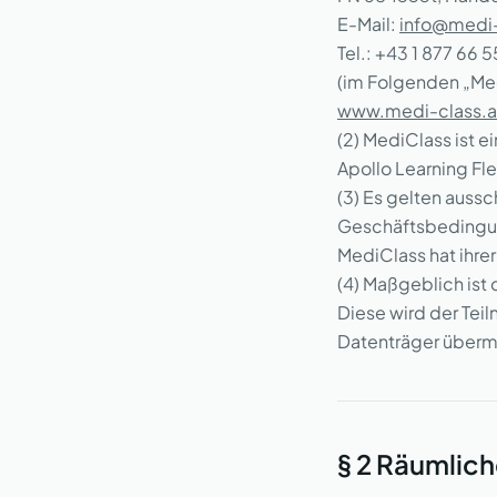
E-Mail:
info@medi-
Tel.: +43 1 877 66 
(im Folgenden „Med
www.medi-class.a
(2) MediClass ist e
Apollo Learning Fl
(3) Es gelten aus
Geschäftsbedingung
MediClass hat ihre
(4) Maßgeblich ist
Diese wird der Tei
Datenträger übermi
§ 2 Räumlic