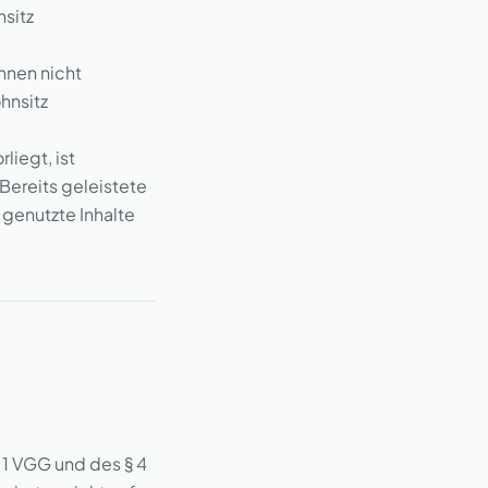
nsitz
nnen nicht
hnsitz
liegt, ist
Bereits geleistete
 genutzte Inhalte
Z 1 VGG und des § 4