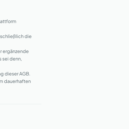
lattform
schließlich die
er ergänzende
 sei denn,
ng dieser AGB.
em dauerhaften