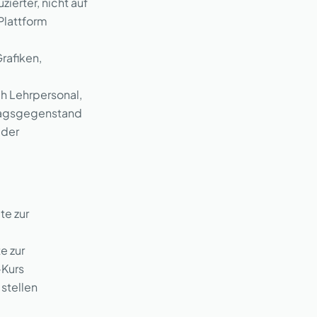
ierter, nicht auf
Plattform
rafiken,
ch Lehrpersonal,
rtragsgegenstand
 der
te zur
e zur
-Kurs
stellen