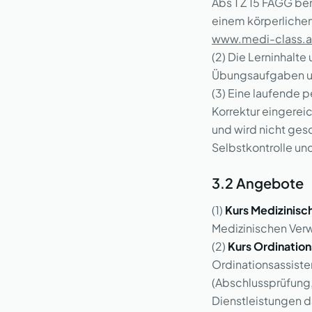
Abs 1 Z 15 FAGG ber
einem körperlichen
www.medi-class.a
(2) Die Lerninhalt
Übungsaufgaben un
(3) Eine laufende p
Korrektur eingerei
und wird nicht ges
Selbstkontrolle un
3.2 Angebote
(1)
Kurs Medizinisc
Medizinischen Verw
(2)
Kurs Ordination
Ordinationsassist
(Abschlussprüfung,
Dienstleistungen d