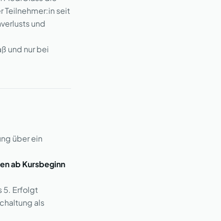
 Teilnehmer:in seit
verlusts und
ß und nur bei
ung über ein
ten ab Kursbeginn
 5. Erfolgt
schaltung als