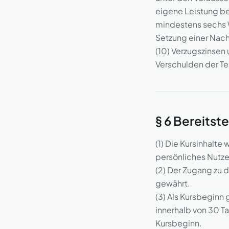
eigene Leistung ber
mindestens sechs W
Setzung einer Nach
(10) Verzugszinsen
Verschulden der Te
§ 6 Bereitst
(1) Die Kursinhalte
persönliches Nutze
(2) Der Zugang zu d
gewährt.
(3) Als Kursbeginn g
innerhalb von 30 Ta
Kursbeginn.