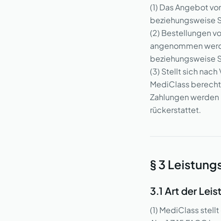
(1) Das Angebot vo
beziehungsweise Si
(2) Bestellungen v
angenommen werden.
beziehungsweise Si
(3) Stellt sich nac
MediClass berechti
Zahlungen werden in
rückerstattet.
§ 3 Leistun
3.1 Art der Lei
(1) MediClass stell