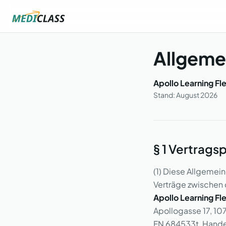
Allgeme
Apollo Learning F
Stand: August 2026
§ 1 Vertrags
(1) Diese Allgemei
Verträge zwischen 
Apollo Learning Fl
Apollogasse 17, 10
FN 684533t, Hande