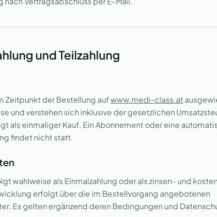
g nach Vertragsabschluss per E-Mail.
Zahlung und Teilzahlung
um Zeitpunkt der Bestellung auf
www.medi-class.at
ausgewie
ise und verstehen sich inklusive der gesetzlichen Umsatzste
olgt als einmaliger Kauf. Ein Abonnement oder eine automat
g findet nicht statt.
ten
olgt wahlweise als Einmalzahlung oder als zinsen- und kosten
wicklung erfolgt über die im Bestellvorgang angebotenen
ster. Es gelten ergänzend deren Bedingungen und Datens