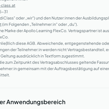
class.at
55-31
iClass" oder „wir") und den Nutzer:innen der Ausbildungsp
t
(im Folgenden „Teilnehmer:in" oder „du").
ine Marke der Apollo Learning FlexCo. Vertragspartner ist aus
exCo.
schließlich diese AGB. Abweichende, entgegenstehende od
en der Teilnehmer:in werden nicht Vertragsbestandteil, es
r Geltung ausdrücklich in Textform zugestimmt.
 die zum Zeitpunkt des Vertragsabschlusses geltende Fassu
lnehmer:in gemeinsam mit der Auftragsbestätigung auf ein
ttelt.
her Anwendungsbereich