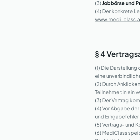
(3)
Jobbörse und P
(4) Der konkrete L
www.medi-class.a
§ 4 Vertrags
(1) Die Darstellung
eine unverbindlich
(2) Durch Anklicken
Teilnehmer:in ein 
(3) Der Vertrag ko
(4) Vor Abgabe der
und Eingabefehler z
(5) Vertrags- und 
(6) MediClass spei