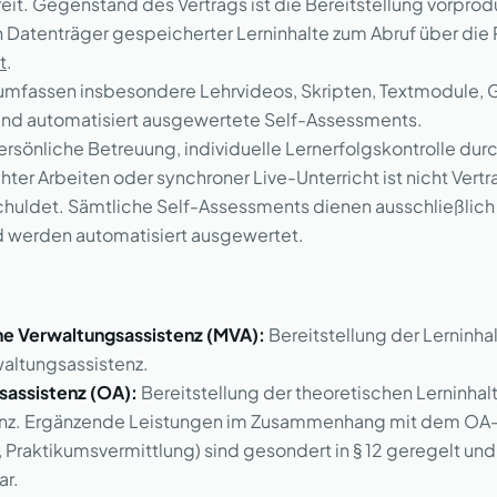
eit. Gegenstand des Vertrags ist die Bereitstellung vorproduz
 Datenträger gespeicherter Lerninhalte zum Abruf über die 
t
.
e umfassen insbesondere Lehrvideos, Skripten, Textmodule, G
d automatisiert ausgewertete Self-Assessments.
ersönliche Betreuung, individuelle Lernerfolgskontrolle dur
chter Arbeiten oder synchroner Live-Unterricht ist nicht Ve
chuldet. Sämtliche Self-Assessments dienen ausschließlich
d werden automatisiert ausgewertet.
he Verwaltungsassistenz (MVA):
Bereitstellung der Lerninhal
altungsassistenz.
sassistenz (OA):
Bereitstellung der theoretischen Lerninhalt
enz. Ergänzende Leistungen im Zusammenhang mit dem OA
 Praktikumsvermittlung) sind gesondert in § 12 geregelt und 
ar.