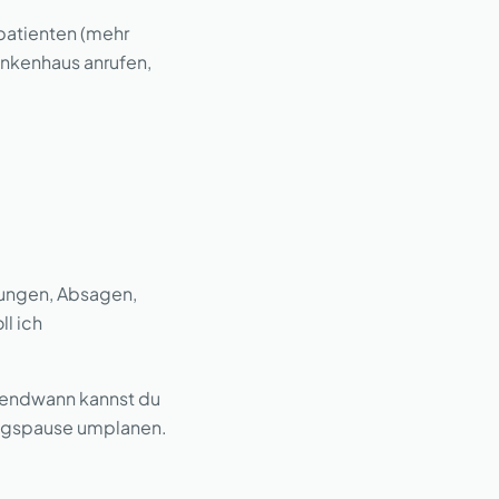
patienten (mehr
nkenhaus anrufen,
rungen, Absagen,
ll ich
gendwann kannst du
ttagspause umplanen.