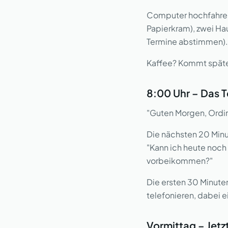
Computer hochfahren.
Papierkram), zwei H
Termine abstimmen).
Kaffee? Kommt später
8:00 Uhr – Das T
"Guten Morgen, Ordin
Die nächsten 20 Minu
"Kann ich heute noch 
vorbeikommen?"
Die ersten 30 Minute
telefonieren, dabei 
Vormittag – Jetzt