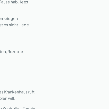
 Pause hab. Jetzt
en kriegen
t es nicht. Jede
iten, Rezepte
as Krankenhaus ruft
len will.
 Kontrolle – Termin