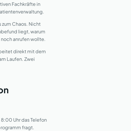
ativen Fachkräfte in
Patientenverwaltung.
is zum Chaos. Nicht
enbefund liegt, warum
 noch anrufen wollte.
beitet direkt mit dem
am Laufen. Zwei
ion
t 8:00 Uhr das Telefon
sprogramm fragt.