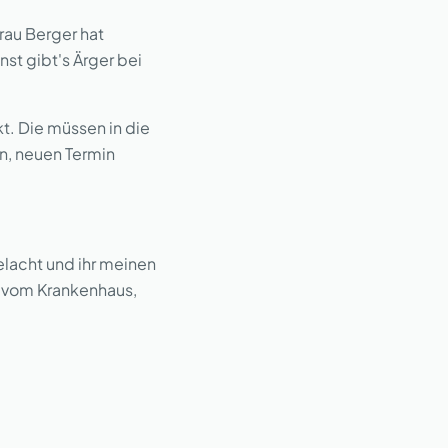
rau Berger hat
nst gibt's Ärger bei
t. Die müssen in die
fen, neuen Termin
elacht und ihr meinen
il vom Krankenhaus,