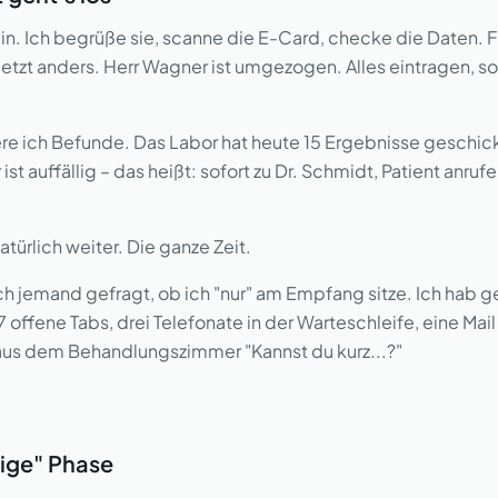
n. Ich begrüße sie, scanne die E-Card, checke die Daten. F
jetzt anders. Herr Wagner ist umgezogen. Alles eintragen, so
re ich Befunde. Das Labor hat heute 15 Ergebnisse geschick
 ist auffällig – das heißt: sofort zu Dr. Schmidt, Patient anru
atürlich weiter. Die ganze Zeit.
h jemand gefragt, ob ich "nur" am Empfang sitze. Ich hab g
7 offene Tabs, drei Telefonate in der Warteschleife, eine Ma
 aus dem Behandlungszimmer "Kannst du kurz...?"
hige" Phase