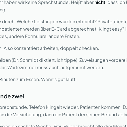
hr haben wir keine Sprechstunde. Heißt aber
nicht
, dass ich
ng.
te durch: Welche Leistungen wurden erbracht? Privatpatient
patienten werden über E-Card abgerechnet. Klingt easy? Is
es, andere Formulare, andere Fristen.
n. Also konzentriert arbeiten, doppelt checken.
eiben (Dr. Schmidt diktiert, ich tippe), Zuweisungen vorbere
d das Wartezimmer muss auch aufgeräumt werden.
Minuten zum Essen. Wenn's gut läuft.
nde zwei
prechstunde. Telefon klingelt wieder. Patienten kommen. D
n die Versicherung, dann ein Patient der seinen Befund abho
sier ich nächste Woche. Frau Huber braucht alle drei Monate