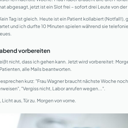
hat abgesagt, jetzt ist ein Slot frei – sofort drei Leute von de
n Tag ist gleich. Heute ist ein Patient kollabiert (Notfall!), 
tet und ich durfte 10 Minuten spielen während sie telefonie
eues.
rabend vorbereiten
eißt nicht, dass ich gehen kann. Jetzt wird vorbereitet: Morg
Patienten, alle Mails beantworten.
besprechen kurz: "Frau Wagner braucht nächste Woche nochm
rweisen", "Vergiss nicht, Labor anrufen wegen...".
 Licht aus, Tür zu. Morgen von vorne.