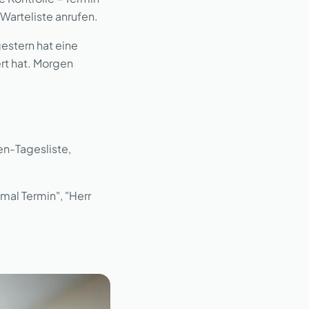
r Warteliste anrufen.
gestern hat eine
rt hat. Morgen
en-Tagesliste,
al Termin", "Herr