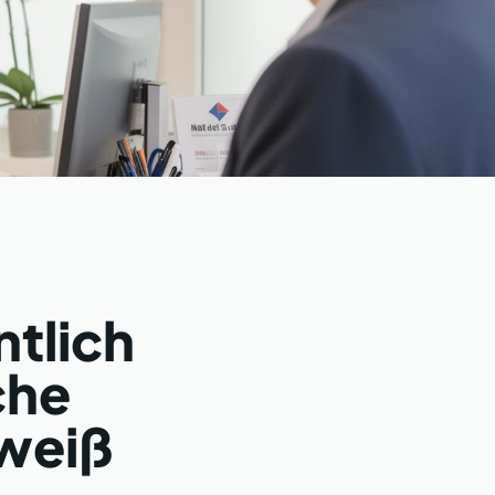
tlich
che
 weiß