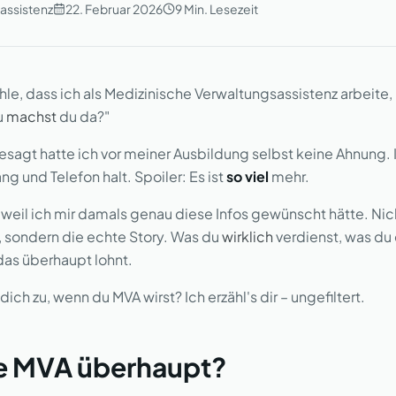
assistenz
22. Februar 2026
9
Min. Lesezeit
hle, dass ich als Medizinische Verwaltungsassistenz arbeit
u
machst
du da?"
esagt hatte ich vor meiner Ausbildung selbst keine Ahnung. 
 und Telefon halt. Spoiler: Es ist
so viel
mehr.
, weil ich mir damals genau diese Infos gewünscht hätte. Ni
 sondern die echte Story. Was du
wirklich
verdienst, was du
das überhaupt lohnt.
ch zu, wenn du MVA wirst? Ich erzähl's dir – ungefiltert.
ne MVA überhaupt?