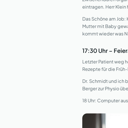
eintragen. Herr Klein 
Das Schöne am Job: Kei
Mutter mit Baby gewar
kommt wieder was N
17:30 Uhr – Feie
Letzter Patient weg h
Rezepte für die Früh-
Dr. Schmidt und ich 
Berger zur Physio übe
18 Uhr: Computer aus,