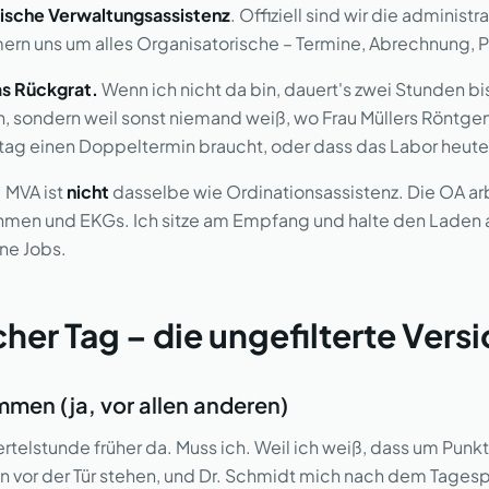
ische Verwaltungsassistenz
. Offiziell sind wir die administr
ern uns um alles Organisatorische – Termine, Abrechnung, 
as Rückgrat.
Wenn ich nicht da bin, dauert's zwei Stunden b
bin, sondern weil sonst niemand weiß, wo Frau Müllers Röntg
tag einen Doppeltermin braucht, oder dass das Labor heute
: MVA ist
nicht
dasselbe wie Ordinationsassistenz. Die OA ar
hmen und EKGs. Ich sitze am Empfang und halte den Laden 
ne Jobs.
her Tag – die ungefilterte Vers
men (ja, vor allen anderen)
ertelstunde früher da. Muss ich. Weil ich weiß, dass um Punk
nten vor der Tür stehen, und Dr. Schmidt mich nach dem Tage