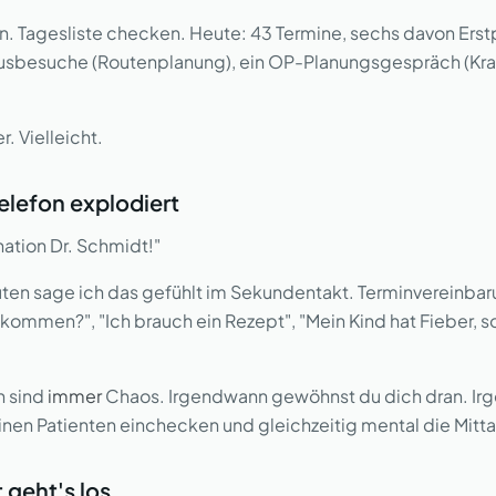
 Tagesliste checken. Heute: 43 Termine, sechs davon Erst
ausbesuche (Routenplanung), ein OP-Planungsgespräch (Kra
. Vielleicht.
elefon explodiert
ation Dr. Schmidt!"
ten sage ich das gefühlt im Sekundentakt. Terminvereinba
kommen?", "Ich brauch ein Rezept", "Mein Kind hat Fieber, so
n sind
immer
Chaos. Irgendwann gewöhnst du dich dran. Ir
einen Patienten einchecken und gleichzeitig mental die Mi
 geht's los