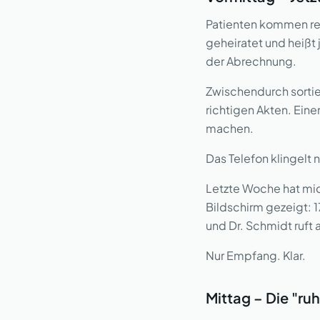
Patienten kommen rei
geheiratet und heißt 
der Abrechnung.
Zwischendurch sortie
richtigen Akten. Einer
machen.
Das Telefon klingelt n
Letzte Woche hat mic
Bildschirm gezeigt: 1
und Dr. Schmidt ruft
Nur Empfang. Klar.
Mittag – Die "ru