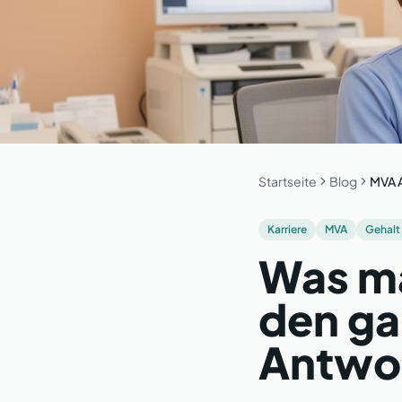
Startseite
Blog
MVA A
Karriere
MVA
Gehalt
Was ma
den ga
Antwor