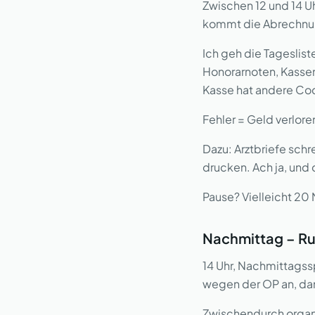
Zwischen 12 und 14 U
kommt die Abrechnu
Ich geh die Tageslis
Honorarnoten, Kassen
Kasse hat andere Cod
Fehler = Geld verlore
Dazu: Arztbriefe schr
drucken. Ach ja, un
Pause? Vielleicht 20 
Nachmittag – Ru
14 Uhr, Nachmittagss
wegen der OP an, dan
Zwischendurch organi