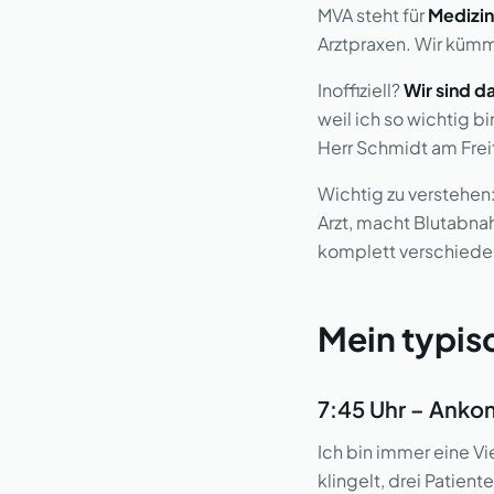
MVA steht für
Medizin
Arztpraxen. Wir kümm
Inoffiziell?
Wir sind d
weil ich so wichtig 
Herr Schmidt am Frei
Wichtig zu verstehen
Arzt, macht Blutabna
komplett verschiede
Mein typisc
7:45 Uhr – Ankom
Ich bin immer eine Vi
klingelt, drei Patie